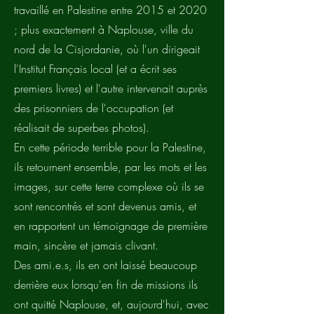
travaillé en Palestine entre 2015 et 2020
; plus exactement à Naplouse, ville du
nord de la Cisjordanie, où l'un dirigeait
l'Institut Français local (et a écrit ses
premiers livres) et l'autre intervenait auprès
des prisonniers de l'occupation (et
réalisait de superbes photos).
En cette période terrible pour la Palestine,
ils retournent ensemble, par les mots et les
images, sur cette terre complexe où ils se
sont rencontrés et sont devenus amis, et
en rapportent un témoignage de première
main, sincère et jamais clivant.
Des ami.e.s, ils en ont laissé beaucoup
derrière eux lorsqu'en fin de missions ils
ont quitté Naplouse, et, aujourd'hui, avec