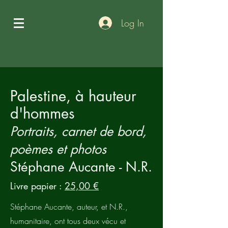
Log In
Palestine, à hauteur
d'hommes
Portraits, carnet de bord,
poèmes et photos
Stéphane Aucante - N.R.
Livre papier :
25,00 €
Stéphane Aucante, auteur, et N.R.,
humanitaire, ont tous deux vécu et