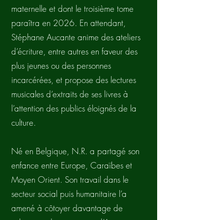
maternelle et dont le troisième tome
paraîtra en 2026. En attendant,
Stéphane Aucante anime des ateliers
d’écriture, entre autres en faveur des
plus jeunes ou des personnes
incarcérées, et propose des lectures
musicales d’extraits de ses livres à
l’attention des publics éloignés de la
culture.
Né en Belgique, N.R. a partagé son
enfance entre Europe, Caraïbes et
Moyen Orient. Son travail dans le
secteur social puis humanitaire l’a
amené à côtoyer davantage de