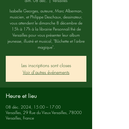
dim. 08 déc.
  |  
Versailles
Isabelle Georges, auteure, Marc Alberman,
musicien, et Philippe Deschaux, dessinateur,
vous attendent le dimanche 8 décembre de
15h à 17h à la librairie Personnali'thé de
Versailles pour vous présenter leur album
jeunesse, illustré et musical, "Bûchette et l'arbre
magique".
Les inscriptions sont closes
Voir d'autres événements
Heure et lieu
08 déc. 2024, 15:00 – 17:00
Versailles, 29 Rue du Vieux Versailles, 78000
Versailles, France