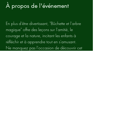
À propos de l'événement
En plus d'être divertissant, "Bûchette et l'arbre 
magique" offre des leçons sur l'amitié, le 
courage et la nature, incitant les enfants à 
réfléchir et à apprendre tout en s'amusant.
Ne manquez pas l'occasion de découvrir cet 
album unique qui promet de devenir un favori 
de votre bibliothèque familiale. Plongez dans 
l'aventure de "Bûchette et l'arbre magique" dès 
aujourd'hui !
Partager cet événement