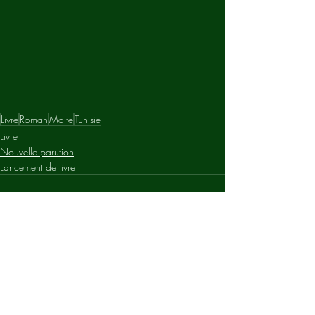
Livre
Roman
Malte
Tunisie
Livre
Nouvelle parution
Lancement de livre
Posts récents
Voir tout