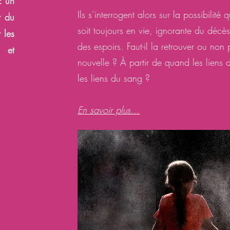
: un
Ils s’interrogent alors sur la possibili
t du
soit toujours en vie, ignorante du décès
r les
des espoirs. Faut-il la retrouver ou non 
, et
nouvelle ? À partir de quand les liens d
les liens du sang ?
En savoir plus...