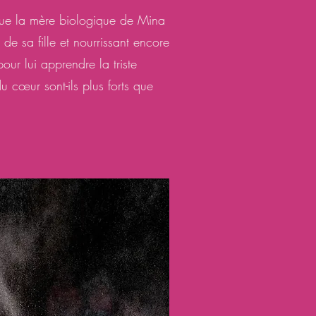
té que la mère biologique de Mina
 de sa fille et nourrissant encore
pour lui apprendre la triste
u cœur sont-ils plus forts que