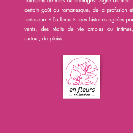
floraisons de mots ou d’images. Signe distinctif 
certain goût du romanes
que, de la
profusion e
fantasque. « E
n fleurs » : des histoires agitées pa
vents, des récits de vie amples ou inti
mes
surtout, du plaisir.