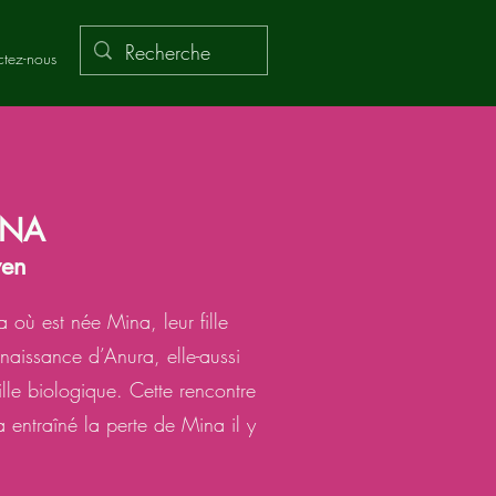
tez-nous
Partager
INA
yen
 où est née Mina, leur fille
nnaissance d’Anura, elle-aussi
ille biologique. Cette rencontre
 entraîné la perte de Mina il y