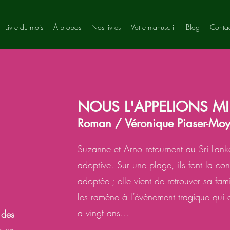
Livre du mois
À propos
Nos livres
Votre manuscrit
Blog
Contac
NOUS L'APPELIONS M
Roman / Véronique Piaser-Mo
Suzanne et Arno retournent au Sri Lanka
adoptive. Sur une plage, ils font la co
adoptée ; elle vient de retrouver sa fam
les ramène à l’événement tragique qui a
a vingt ans…
 des