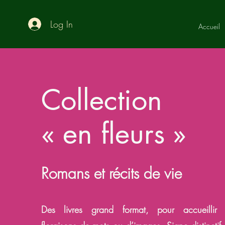
Log In
Accueil
Collection
« en fleurs »
Romans et r
écits de v
ie
Des livres grand format, p
our accueillir